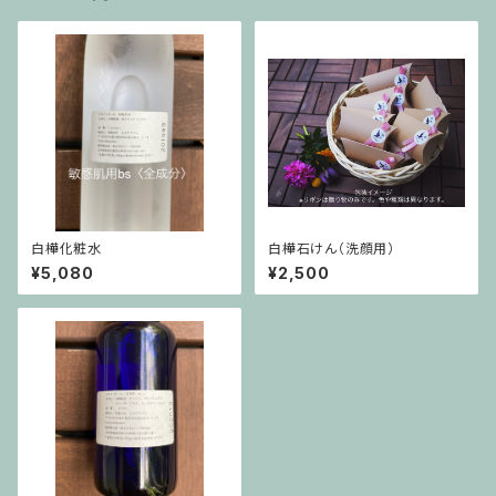
白樺化粧水
白樺石けん（洗顔用）
¥5,080
¥2,500