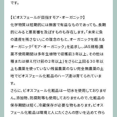
です。
【ビオスフェールが目指すモア・オーガニック】
化学物質は短期的には無害で有益なものであっても、長期
的にみると悪影響を及ぼすものも存在します。「未来に負
の遺産を残さない」この理念のもと、オーガニックを超える
オーガニック「モア・オーガニック」を追求し、JAS規格(農
薬不使用期間は多年生植物で収穫前３年以上、その他は
種または植え付け前の２年以上)をさらに上回る３０年以
上も農薬を使っていない残留農薬のない完全無農薬の土
地でビオスフェール化粧品のハーブ達は育てられていま
す。
さらに、ビオスフェール化粧品は一切水を使用しておりませ
ん。添加物、防腐剤等も使用しておりませんので、化粧品の
保存期間は短く、冷蔵保存が必要な物もあります。ビオス
フェール化粧品は環境と人にたくさんの想いを込めて作ら