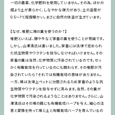
一切の農薬、化学肥料を使用していません。その為、ほかの
畑より土が柔らかく、しなやかな弾力があり、土の温度が
0.5～1℃程度暖かい。まさに自然の体温が生きています。
【なぜ、堆肥に鳩の糞を使うのか？】
堆肥といえば、豚や牛など家畜の糞を使うことが常識です。
しかし、山澤清氏は違いました。家畜には法律で定められ
た抗生物質やワクチンを投与しなければいけません。その
家畜の糞は当然、化学物質に汚染されているのです。せっ
かく有機栽培を行っているのにも関わらず、その堆肥が汚
染されていたら？それでは有機栽培の意味がありません。
一方、鳩は法律上ペットに分類されるため家畜のような抗
生物質やワクチンを投与せずに済みます。当然、その糞が
化学物質で汚染されるようなことはありません。さらに、山
澤清氏はその鳩の餌にも有機栽培ハーブを与え、細心の注
意と愛情を持って鳩と土と有機栽培ハーブを育んでいるの