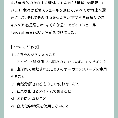
す。「有機体の存在する球体」、すなわち「地球」を表現して
います。我々はビオスフェールを通じて、すべてが地球へ還
元されて、そしてその恩恵を私たちが享受する循環型のス
キンケアを提案したい。そんな思いでビオスフェール
「Biosphere」という名前をつけました。
【７つのこだわり】
ⅰ．赤ちゃんから使えること
ⅱ．アトピー・敏感肌でお悩みの方でも安心して使えること
ⅲ．山形県で栽培された１００％オーガニックハーブを使用
すること
ⅳ．自然分解されるものしか使わないこと
ⅴ．結果を出せるアイテムであること
ⅵ．水を使わないこと
ⅶ．合成化学物質を使用しないこと