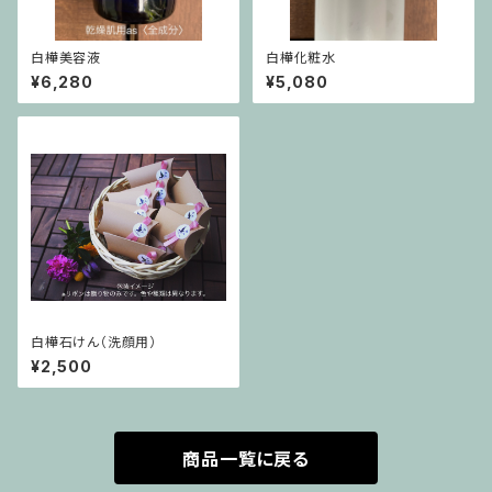
白樺美容液
白樺化粧水
¥6,280
¥5,080
白樺石けん（洗顔用）
¥2,500
商品一覧に戻る