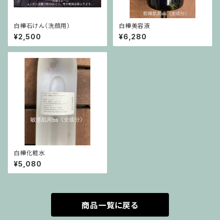
白樺石けん（洗顔用）
白樺美容液
¥2,500
¥6,280
白樺化粧水
¥5,080
商品一覧に戻る